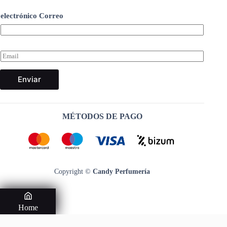
electrónico Correo
C
o
r
Enviar
r
e
o
e
l
MÉTODOS DE PAGO
e
c
t
r
ó
n
Copyright ©
Candy Perfumería
i
c
o
*
Home