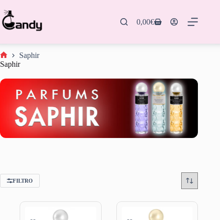
Saltar
al
contenido
0,00
€
Carro
de
compra
Saphir
Inicio
Saphir
FILTRO