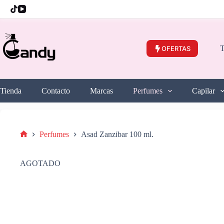
Saltar
al
contenido
T
OFERTAS
Tienda
Contacto
Marcas
Perfumes
Capilar
Perfumes
Asad Zanzibar 100 ml.
Inicio
AGOTADO