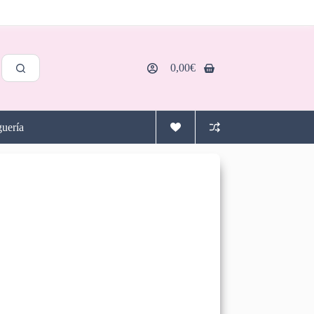
0,00
€
Carro
de
compra
uería