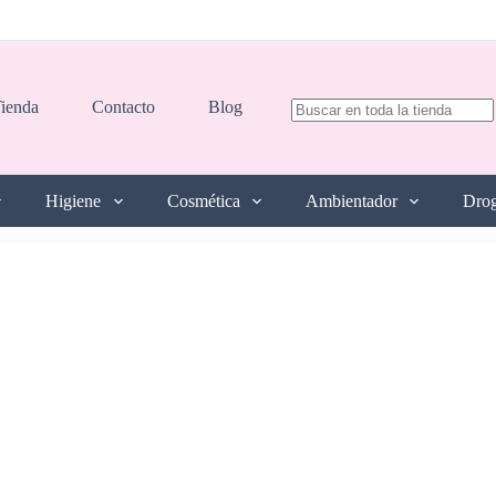
Sin
ienda
Contacto
Blog
resultados
Higiene
Cosmética
Ambientador
Drog