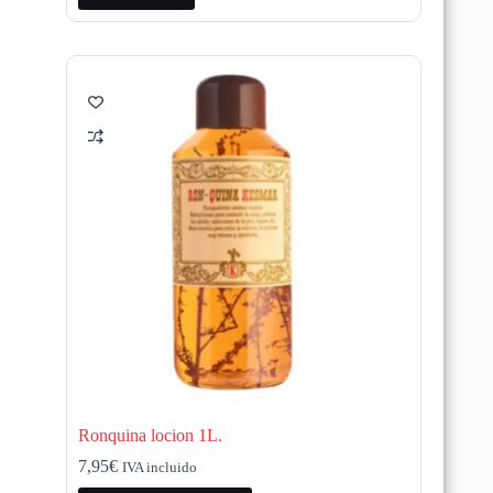
era:
es:
2,99€.
1,99€.
Ronquina locion 1L.
7,95
€
IVA incluido