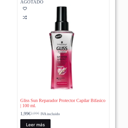
AGOTADO
Gliss Sun Reparador Protector Capilar Bifasico
| 100 ml.
1,99
€
2,99
€
IVA incluido
El
El
precio
precio
Leer más
original
actual