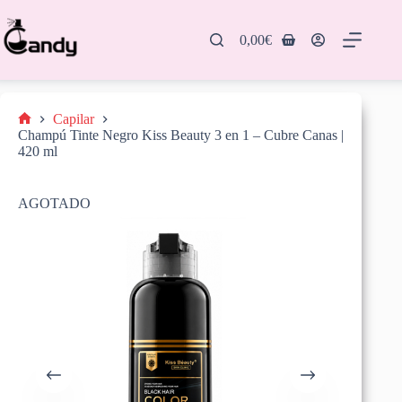
Saltar
al
contenido
0,00
€
Carro
de
compra
Capilar
Inicio
Champú Tinte Negro Kiss Beauty 3 en 1 – Cubre Canas |
420 ml
AGOTADO